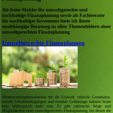
Als freier Makler für umweltgerechte und
nachhaltige Finanzplanung sowie als Fachberater
für nachhaltiges Investment biete ich ihnen
unabhängige Beratung zu allen Themenfeldern einer
umweltgerechten Finanzplanung
Umweltgerechte Finanzplanung
Verantwortungsbewusstsein für die Umwelt, ethische Grundsätze,
soziale Arbeitsbedingungen und rentable Geldanlage müssen heute
kein Widerspruch mehr sein. Es gibt zahlreiche Wege und
Möglichkeiten einer umweltgerechten Finanzplanung, bei denen die