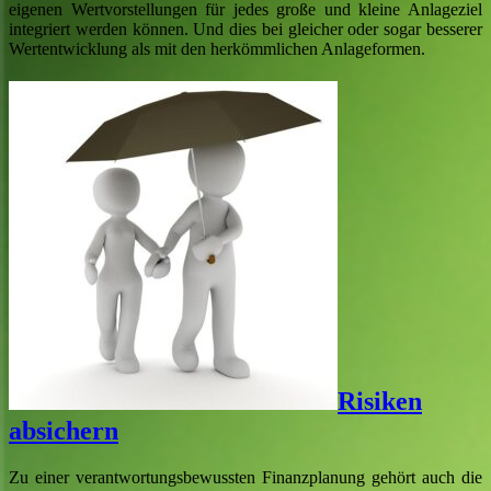
eigenen Wertvorstellungen für jedes große und kleine Anlageziel
integriert werden können. Und dies bei gleicher oder sogar besserer
Wertentwicklung als mit den herkömmlichen Anlageformen.
Risiken
absichern
Zu einer verantwortungsbewussten Finanzplanung gehört auch die