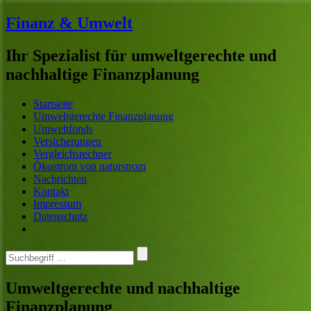
Finanz & Umwelt
Ihr Spezialist für umweltgerechte und
nachhaltige Finanzplanung
Home
Menü
Suche
Startseite
Umweltgerechte Finanzplanung
Umweltfonds
Versicherungen
Vergleichsrechner
Ökostrom von naturstrom
Nachrichten
Kontakt
Impressum
Datenschutz
Search
for
…
Umweltgerechte und nachhaltige
Finanzplanung