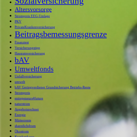
Sozialversicherung
Altersvorsorge
Strompreis EEG-Umlage
PKV
PrivateKrankenversicherung
Beitragsbemessungsgrenze
Finanztest
Versicherungstipp
Hausratsversicherung
bAV
Umweltfonds
Unfallversicherung
umwelt
bAV Geringverdiener Grundsicherung Betriebs-Rente
Strompreis
entrepeneurs4future
naturstrom
Angebotsrechner
Energie
Mütterrente
sharedichdrum
Ökostrom
Krankenkasse