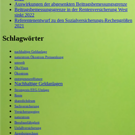
Auswirkungen der abgesenkten Beitragsbemessungsgrenze
Beitragsbemessungsgrenze in der Rentenversicherung West
sinkt 2022
Referentenentwurf zu den Sozialversicherungs-Rechengrößen
2021
Schlagwörter
nachhaltige Geldanlage
naturstrom Ökostrom Preissenkung
umwelt
ÖkoVison
Ökostrom
entrepeneurs4future
Nachhaltige Geldanlagen
Strompreis EEG-Umlage
Rente
sharedichdrum
Sachversicherung
Versicherungstipp
naturstrom
Berufsunfähigkeit
Unfallversicherung
Angebotsrechner