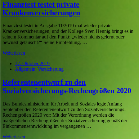
Finanztest testet private
Krankenversicherungen
Finanztest testet in Ausgabe 11/2019 mal wieder private
Krankenversicherungen, und der Kollege Sven Hennig bringt es in
seinem Kommentar auf den Punkt: „wieder nichts gelernt oder
bewusst getäuscht?“ Seine Empfehlung, …
Weiterlesen
17. Oktober 2019
Allgemein
,
Versicherung
Referentenentwurf zu den
Sozialversicherungs-Rechengrößen 2020
Das Bundesministerium für Arbeit und Soziales legte Anfang
September den Referentenentwurf zu den Sozialversicherungs-
Rechengrößen 2020 vor: Mit der Verordnung werden die
maßgeblichen Rechengrößen der Sozialversicherung gemäß der
Einkommensentwicklung im vergangenen …
Weiterlesen