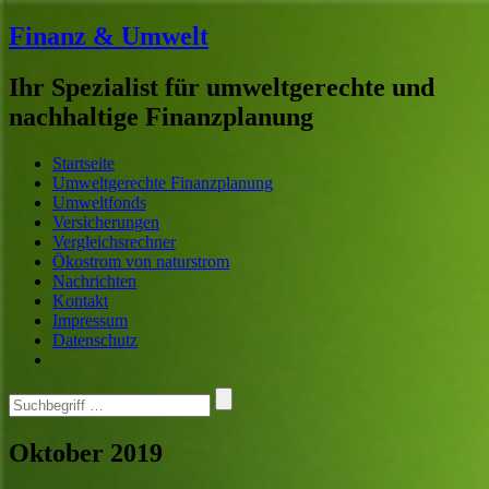
Finanz & Umwelt
Ihr Spezialist für umweltgerechte und
nachhaltige Finanzplanung
Home
Menü
Suche
Startseite
Umweltgerechte Finanzplanung
Umweltfonds
Versicherungen
Vergleichsrechner
Ökostrom von naturstrom
Nachrichten
Kontakt
Impressum
Datenschutz
Search
for
…
Oktober 2019