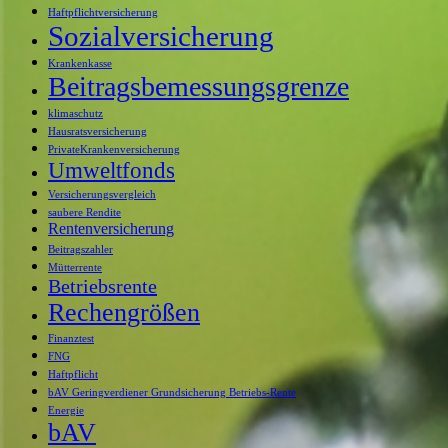
Haftpflichtversicherung
Sozialversicherung
Krankenkasse
Beitragsbemessungsgrenze
klimaschutz
Hausratsversicherung
PrivateKrankenversicherung
Umweltfonds
Versicherungsvergleich
saubere Rendite
Rentenversicherung
Beitragszahler
Mütterrente
Betriebsrente
Rechengrößen
Finanztest
FNG
Haftpflicht
bAV Geringverdiener Grundsicherung Betriebs-Rente
Energie
bAV