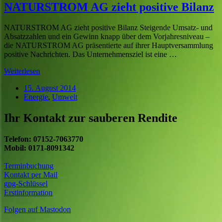
NATURSTROM AG zieht positive Bilanz
NATURSTROM AG zieht positive Bilanz Steigende Umsatz- und
Absatzzahlen und ein Gewinn knapp über dem Vorjahresniveau –
die NATURSTROM AG präsentierte auf ihrer Hauptversammlung
positive Nachrichten. Das Unternehmensziel ist eine …
Weiterlesen
15. August 2014
Energie
,
Umwelt
Ihr Kontakt zur sauberen Rendite
Telefon: 07152-7063770
Mobil: 0171-8091342
Terminbuchung
Kontakt per Mail
gpg-Schlüssel
Erstinformation
Folgen auf Mastodon