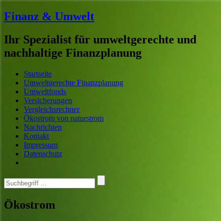
Finanz & Umwelt
Ihr Spezialist für umweltgerechte und
nachhaltige Finanzplanung
Home
Menü
Suche
Startseite
Umweltgerechte Finanzplanung
Umweltfonds
Versicherungen
Vergleichsrechner
Ökostrom von naturstrom
Nachrichten
Kontakt
Impressum
Datenschutz
Search
for
…
Ökostrom