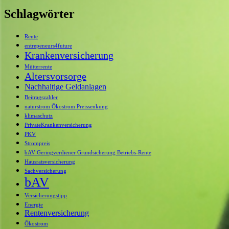
Schlagwörter
Rente
entrepeneurs4future
Krankenversicherung
Mütterrente
Altersvorsorge
Nachhaltige Geldanlagen
Beitragszahler
naturstrom Ökostrom Preissenkung
klimaschutz
PrivateKrankenversicherung
PKV
Strompreis
bAV Geringverdiener Grundsicherung Betriebs-Rente
Hausratsversicherung
Sachversicherung
bAV
Versicherungstipp
Energie
Rentenversicherung
Ökostrom