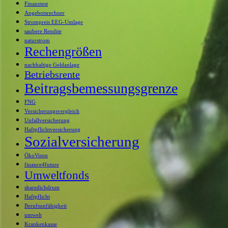
Finanztest
Angebotsrechner
Strompreis EEG-Umlage
saubere Rendite
naturstrom
Rechengrößen
nachhaltige Geldanlage
Betriebsrente
Beitragsbemessungsgrenze
FNG
Versicherungsvergleich
Unfallversicherung
Haftpflichtversicherung
Sozialversicherung
ÖkoVison
finance4future
Umweltfonds
sharedichdrum
Haftpflicht
Berufsunfähigkeit
umwelt
Krankenkasse