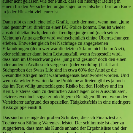
außer acht gelassen wie der Punkt, dass ein niedriger Beitrag in
einem für den Versicherten ungünstigen oder falschen Tarif am Ende
in jeder Hinsicht viel teurer ist.
Dann gibt es noch eine tolle Grafik, nach der man, wenn man „jung
und gesund“ ist, direkt zu einer BU-Police kommt. Das ist wieder
absolut dilettantisch, denn der freudige junge und (nach seiner
Meinung) Antragsteller wird wahrscheinlich einige Überraschungen
erleben. Entweder gleich bei Nachfrage zu angegebenen
Erkrankungen (denn wer war die letzten 5 Jahre nicht beim Arzt),
oder schlimmer dann beim Leistungsfall, wenn festgestellt wird,
dass man im Überschwang des „jung und gesund“ doch den einen
oder anderen Arztbesuch vergessen (oder verdrängt) hat. Laut
Stichproben der Swiss Life sind in etwa 60% der Anträge die
Gesundheitsfragen nicht wahrheitsgemäß beantwortet worden. Und
wenn da wider Erwarten keine Probleme auftreten gibt es ja noch
das im Test völlig unterschlagene Risiko bei den Hobbys und im
Beruf. Ersteres kann zu deutlichen Zuschlägen oder Ausschlüssen,
letzteres eventuell sogar zu niedrigeren Beiträgen führen, wenn der
Versicherer aufgrund des speziellen Tätigkeitsfelds in eine niedrigere
Riskogruppe einstuft.
Das sind nur einige der groben Schnitzer, die sich Finanztest als
Tochter von Stiftung Warentest leistet. Der schlimmste ist aber zu
suggerieren, dass man als Kunde anhand der Ergebnisliste und der