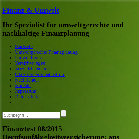
Finanz & Umwelt
Ihr Spezialist für umweltgerechte und
nachhaltige Finanzplanung
Home
Menü
Suche
Startseite
Umweltgerechte Finanzplanung
Umweltfonds
Versicherungen
Vergleichsrechner
Ökostrom von naturstrom
Nachrichten
Kontakt
Impressum
Datenschutz
Search
for
…
Finanztest 08/2015
Berufsunfähigkeitsversicherung: aus