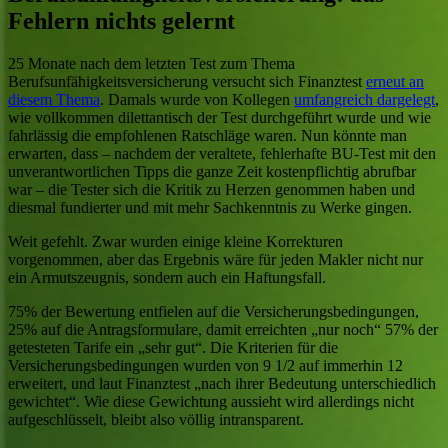
Fehlern nichts gelernt
25 Monate nach dem letzten Test zum Thema
Berufsunfähigkeitsversicherung versucht sich Finanztest
erneut an
diesem Thema
. Damals wurde von Kollegen
umfangreich dargelegt
,
wie vollkommen dilettantisch der Test durchgeführt wurde und wie
fahrlässig die empfohlenen Ratschläge waren. Nun könnte man
erwarten, dass – nachdem der veraltete, fehlerhafte BU-Test mit den
unverantwortlichen Tipps die ganze Zeit kostenpflichtig abrufbar
war – die Tester sich die Kritik zu Herzen genommen haben und
diesmal fundierter und mit mehr Sachkenntnis zu Werke gingen.
Weit gefehlt. Zwar wurden einige kleine Korrekturen
vorgenommen, aber das Ergebnis wäre für jeden Makler nicht nur
ein Armutszeugnis, sondern auch ein Haftungsfall.
75% der Bewertung entfielen auf die Versicherungsbedingungen,
25% auf die Antragsformulare, damit erreichten „nur noch“ 57% der
getesteten Tarife ein „sehr gut“. Die Kriterien für die
Versicherungsbedingungen wurden von 9 1/2 auf immerhin 12
erweitert, und laut Finanztest „nach ihrer Bedeutung unterschiedlich
gewichtet“. Wie diese Gewichtung aussieht wird allerdings nicht
aufgeschlüsselt, bleibt also völlig intransparent.