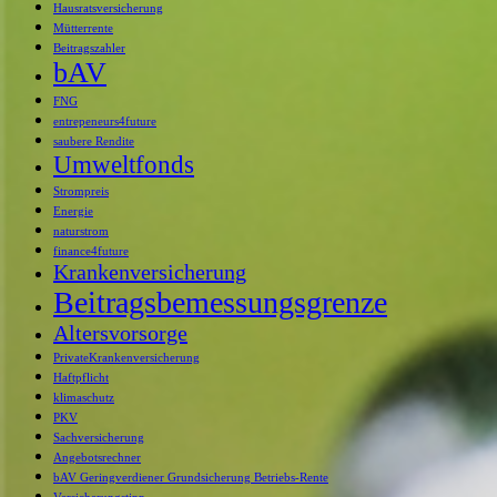
Hausratsversicherung
Mütterrente
Beitragszahler
bAV
FNG
entrepeneurs4future
saubere Rendite
Umweltfonds
Strompreis
Energie
naturstrom
finance4future
Krankenversicherung
Beitragsbemessungsgrenze
Altersvorsorge
PrivateKrankenversicherung
Haftpflicht
klimaschutz
PKV
Sachversicherung
Angebotsrechner
bAV Geringverdiener Grundsicherung Betriebs-Rente