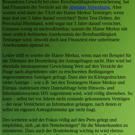
Besonderes Gewicht bei einer Berufsunfähigkeitsversicherung hat
laut Finanztest der Verzicht auf die
abstrakte Verweisung
. Aber
warum wird dann der TArif der Hanse Merkur Testsieger, wenn
man dort nur 5 Jahre darauf verzichtet? Beim Test-Dritten, der
Provinzial Rheinland, wird sogar nur 3 Jahre darauf verzichtet.
Genauso wenig ist nachvollziehbar, warum die Hanse Merkur mit
einer zeitlich befristeten Anerkenntnis der Berufsunfähigkeit
Testsieger wird, obwohl doch laut Finanztest eine unbefristete
Anerkenntnis optimal ist.
Leider trifft es wieder die Hanse Merkur, wenn man ein Beispiel für
die Dilettanz der Beurteilung der Antragsfragen sucht. Hier wird bei
ebenfalls intransparenter Gewichtung Wert auf den Verzicht der
Frage nach abgelehnten oder zu erschwerten Bedingungen
angenommenen Anträgen gefragt. Dass aber im Kleingedruckten
vieler Anträge – wie z.B. bei den Testsiegern Hanse Merkur und
Europa- stattdessen einer Datenabfrage beim Hinweis- und
Informationssystem HIS zugestimmt wird, wird völlig übersehen. So
kann – selbst bei vor Jahren nicht zustande gekommenen Verträgen
– der neue Versicherer an Information gelangen, nach denen er
selbst im eigenen Antragsformular gar nicht fragt.
Des weiteren wird der Fokus völlig auf den Preis gelegt und
empfohlen, sich „an den Nettobeiträgen“ für die Musterkunden zu
orientieren. Dass auch der Bruttobeitrag wichtig ist wird ebenso