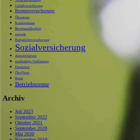
Versicherungstipp
Unfallversicherung
Rentenversicherung
Ökostrom
Krankenkasse
Berufsunfähigkeit
umwelt
Haftpflichtversicherung
Sozialversicherung
sharedichdrum
nachhaltige Geldanlage
Finanztest
ÖkoVison
Rente
Betriebsrente
Archiv
Juli 2023
September 2022
Oktober 2021
September 2020
Mai 2020
November 2019