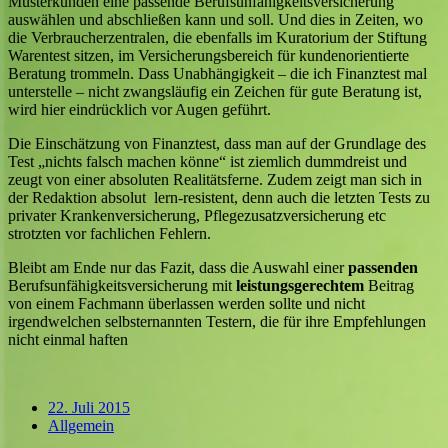
Musterkunden eine passende Berufsunfähigkeitsversicherung
auswählen und abschließen kann und soll. Und dies in Zeiten, wo
die Verbraucherzentralen, die ebenfalls im Kuratorium der Stiftung
Warentest sitzen, im Versicherungsbereich für kundenorientierte
Beratung trommeln. Dass Unabhängigkeit – die ich Finanztest mal
unterstelle – nicht zwangsläufig ein Zeichen für gute Beratung ist,
wird hier eindrücklich vor Augen geführt.
Die Einschätzung von Finanztest, dass man auf der Grundlage des
Test „nichts falsch machen könne“ ist ziemlich dummdreist und
zeugt von einer absoluten Realitätsferne. Zudem zeigt man sich in
der Redaktion absolut lern-resistent, denn auch die letzten Tests zu
privater Krankenversicherung, Pflegezusatzversicherung etc
strotzten vor fachlichen Fehlern.
Bleibt am Ende nur das Fazit, dass die Auswahl einer
passenden
Berufsunfähigkeitsversicherung mit
leistungsgerechtem
Beitrag
von einem Fachmann überlassen werden sollte und nicht
irgendwelchen selbsternannten Testern, die für ihre Empfehlungen
nicht einmal haften
22. Juli 2015
Allgemein